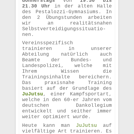
donnerstags
von
19.30 bis
21.30 Uhr
in der alten Halle
des Pestalozzi-Gymnasiums. In
den 2 Übungstunden arbeiten
wir an realitätsnahen
Selbstverteidigungssitu
atio-
nen.
Vereinsspezifisch
trainieren in unserer
Abteilung natürlich auch
Beamte der Bundes- und
Landespolizei, welche mit
Ihrem Wissen die
Trainingsinhalte bereichern.
Das praxisnahe Training
basiert auf der Grundlage des
JuJutsu
, einer Kampfsportart,
welche in den 60-er Jahren vom
deutschen Dankollegium
entwickelt und seither immer
weiter optimiert wurde.
Heute kann man
JuJutsu
auf
vielfältige Art trainieren. Es