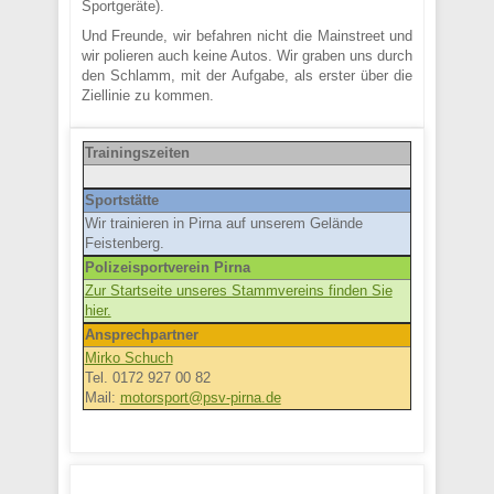
Sportgeräte).
Und Freunde, wir befahren nicht die Mainstreet und
wir polieren auch keine Autos. Wir graben uns durch
den Schlamm, mit der Aufgabe, als erster über die
Ziellinie zu kommen.
Trainingszeiten
Sportstätte
Wir trainieren in Pirna auf unserem Gelände
Feistenberg.
Polizeisportverein Pirna
Zur Startseite unseres Stammvereins finden Sie
hier.
Ansprechpartner
Mirko Schuch
Tel. 0172 927 00 82
Mail:
motorsport@psv-pirna.de