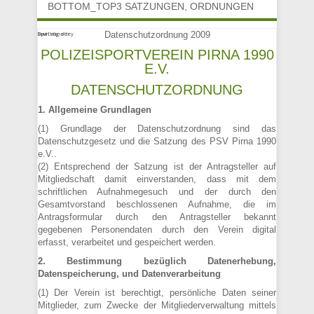
BOTTOM_TOP3 SATZUNGEN, ORDNUNGEN
Datenschutzordnung 2009
Bowling
Spätzünder
Bowling alley
POLIZEISPORTVEREIN PIRNA 1990
E.V.
DATENSCHUTZORDNUNG
1. Allgemeine Grundlagen
(1) Grundlage der Datenschutzordnung sind das
Datenschutzgesetz und die Satzung des PSV Pirna 1990
e.V..
(2) Entsprechend der Satzung ist der Antragsteller auf
Mitgliedschaft damit einverstanden, dass mit dem
schriftlichen Aufnahmegesuch und der durch den
Gesamtvorstand beschlossenen Aufnahme, die im
Antragsformular durch den Antragsteller bekannt
gegebenen Personendaten durch den Verein digital
erfasst, verarbeitet und gespeichert werden.
2. Bestimmung bezüglich Datenerhebung,
Datenspeicherung, und Datenverarbeitung
(1) Der Verein ist berechtigt, persönliche Daten seiner
Mitglieder, zum Zwecke der Mitgliederverwaltung mittels