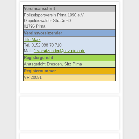
Vereinsanschrift
Polizeisportverein Pirna 1990 e.V.
Dippoldiswalder Straße 60
01796 Pirna
Vereinsvorsitzender
Tilo Marx
Tel. 0152 088 70 710
Mail:
1.vorsitzender@psv-pirna.de
Registergericht
Amtsgericht Dresden, Sitz Pirna
Registernummer
VR 20091