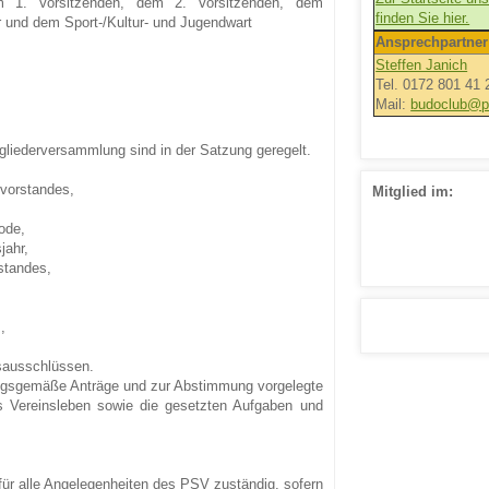
m 1. Vorsitzenden, dem 2. Vorsitzenden, dem
finden Sie hier.
r und dem Sport-/Kultur- und Jugendwart
Ansprechpartner
Steffen Janich
Tel. 0172 801 41 
Mail:
budoclub@ps
gliederversammlung sind in der Satzung geregelt.
vorstandes,
Mitglied im:
ode,
jahr,
standes,
,
sausschlüssen.
ungsgemäße Anträge und zur Abstimmung vorgelegte
as Vereinsleben sowie die gesetzten Aufgaben und
für alle Angelegenheiten des PSV zuständig, sofern