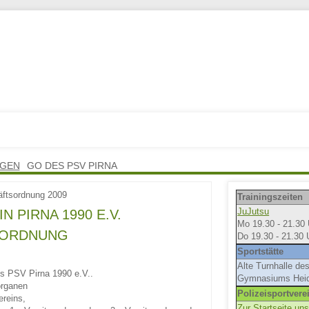
NGEN
GO DES PSV PIRNA
äftsordnung 2009
Trainingszeiten
JuJutsu
 PIRNA 1990 E.V.
Mo 19.30 - 21.30 
SORDNUNG
Do 19.30 - 21.30 
Sportstätte
Alte Turnhalle de
es PSV Pirna 1990 e.V..
Gymnasiums Hei
organen
Polizeisportvere
ereins,
Zur Startseite u