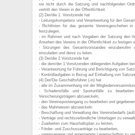
sie nicht durch die Satzung und nachfolgenden Ord
vertritt den Verein in der Öffentlichkeit.
(2) Der/die 1. Vorsitzende hat
- Leitungskompetenz und Verantwortung für den Gesam
- Richtlinien für das gesamte Vereinsgeschehen in sp
festzulegen,
- im Rahmen und nach Vorgaben der Satzung den Ve
Ansehen des Vereins in der Öffentlichkeit zu festigen u
- Sitzungen des Gesamtvorstandes einzuberufen u
einzuladen und diese zu leiten.
(3) Der/die 2.Vorsitzende hat
- die dem/der 1.Vorsitzenden obliegenden Aufgaben b
- Verantwortung für Führung und Berichtigung von Sat
- Kontrollaufgaben in Bezug auf Einhaltung von Satzu
(4) Der/Die Geschäftsführer (-in) hat
- alle im Zusammenhang mit der Mitgliederversammlun
- Schadensfälle und Sportunfälle zu bearbeit
Versicherungsträgern abzuwickeln,
- den Vereinsposteingang zu bearbeiten und gegebenenfa
- das Mahnwesen abzuwickeln
- Beschaffung und Verwaltung des Vereinsbedarfs (auße
- Verträge und rechtsverbindliche Unterlagen zu verwal
- Zuarbeiten zum Haushaltsplan zu leisten,
- Förder- und Zuschussanträge zu bearbeiten,
- vereinseigene und angemietete Liegenschaften zu ver