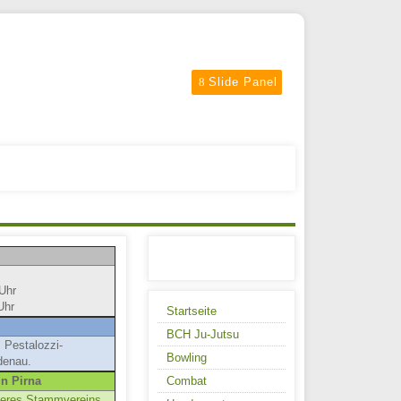
Slide Panel
Uhr
Uhr
Startseite
BCH Ju-Jutsu
s Pestalozzi-
Bowling
denau.
in Pirna
Combat
nseres Stammvereins