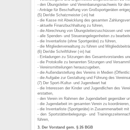
- den Übungsleiter- und Vereinbarungsnachweis für de
- Anträge für Beschaffung von Großsportgeräten entg
(5) Der/die Schatzmeister (-in) hat
- die Kasse mit Abwicklung des gesamten Zahlungsver
- aktuelle Finanzbuchhaltung zu führen,
- die Abrechnung von Übungsleiterzuschüssen und -ver
- alle Spenden- und Steuerangelegenheiten zu bearbeit
- die Inventarliste (ohne Sportgeräte) zu führen,
- die Mitgliederverwaltung zu führen und Mitgliedsbeitr
(6) Der/die Schriftführer (-in) hat
- Einladungen zu Sitzungen des Gesamtvorstandes und
- die Protokolle zu benannten Sitzungen und Versamml
- Vereinsmitteilungen herauszugeben,
- die Außendarstellung des Vereins in Medien (Öffentlic
- die Aufgabe zur Gestaltung und Führung des Vereinsa
(7) Der Sport-/Kultur- und Jugendwart hat
- die Interessen der Kinder und Jugendlichen des Ver
erstatten,
- den Verein im Rahmen der Jugendarbeit gegenüber und
- die Jugendarbeit im gesamten Verein zu koordinieren,
- die Inventarliste (Sportgeräte) in Zusammenarbeit mit
- den Sportstättenbelegungs- und Trainingszeitenna
führen,
3. Der Vorstand gem. § 26 BGB