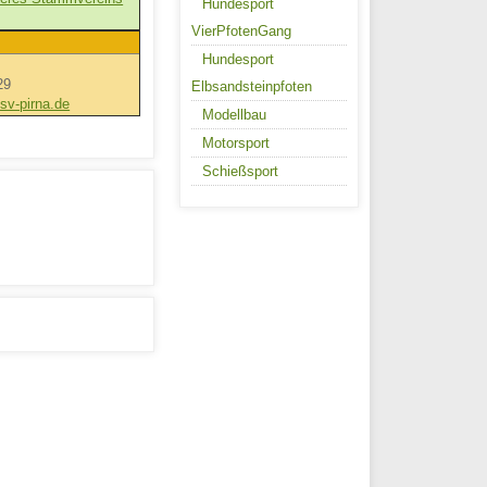
Hundesport
VierPfotenGang
Hundesport
29
Elbsandsteinpfoten
v-pirna.de
Modellbau
Motorsport
Schießsport