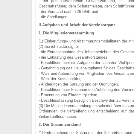
- der geschäftsführende Gesamtvorstand, mit de
Geschäftsführer, dem Schatzmeister, dem Schriftführe
- der Vorstand nach § 26 BGB und
- die Abteilungen.
II Aufgaben und Arbeit der Vereinsorgane
1. Die Mitgliederversammlung
(1) Einberufungs- und Abstimmungsmodalitäten der Mit
(2) Sie ist zuständig für
- die Entgegennahme des Jahresberichtes des Gesamt
- die Entlastung des Gesamtvorstandes,
- Beschlüsse über die Aufgaben der nächsten Wahlperi
- Genehmigung des Haushaltsplanes für das Geschäfts
- Wahl und Abberufung von Mitgliedern des Gesamtvor
- Wahl der Kassenprüfer,
- Änderungen der Satzung und der Ordnungen,
- Beschlüsse über Fusionen und Auflösung des Vereins
- Ernennung von Ehrenmitgliedern,
- Beschlussfassung bezüglich Beschwerden zu Verein
(3) Die Mitgliederversammlung entscheidet über satz
Ordnungen, die tiefgreifend und entscheidend auf d
Zielen Einfluss haben.
2. Der Gesamtvorstand
(1) Entsprechend der Satzung ist der Gesamtvorstand 