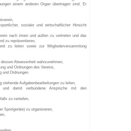
nungen einem anderen Organ übertragen sind. Er
tverein,
ortlicher, sozialer und wirtschaftlicher Hinsicht
rein nach innen und außen zu vertreten und das
nd zu repräsentieren,
nd zu leiten sowie zur Mitgliederversammlung
ei dessen Abwesenheit wahrzunehmen,
zung und Ordnungen des Vereins,
ng und Ordnungen
g stehende Aufgabenbearbeitungen zu leiten,
en und damit verbundene Ansprüche mit den
lls zu verteilen,
r Sportgeräte) zu organisieren,
ten,
walten.