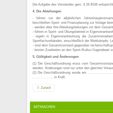
Die Aufgabe des Vorstandes gem. § 26 BGB entspricht
4. Die Abteilungen
- führen vor der alljährlichen Jahreshauptvers
beschließen Sport- und Finanzplanung zur Vorlage be
- werden über ihre Abteilungsleitungen vor dem Gesamt
- führen in Sport- und Übungsbetrieb in Eigenverantwor
- regeln in Eigenverantwortung die Zusammenarbeit
Sportfachverbänden, einschließlich der Wettkämpfe, L
- sind dem Gesamtvorstand gegenüber rechenschaftspfl
- leisten Zuarbeiten an den Sport-/Kultur-/Jugendwart zu
5. Gültigkeit und Änderungen
(1) Die Geschäftsordnung muss vom Gesamtvorstand
werden. Änderungen sind nur unter den gleichen Vorau
(2) Die Geschäftsordnung wurde am ……………………., 
………………. in Kraft.
Zurück
MITMACHEN