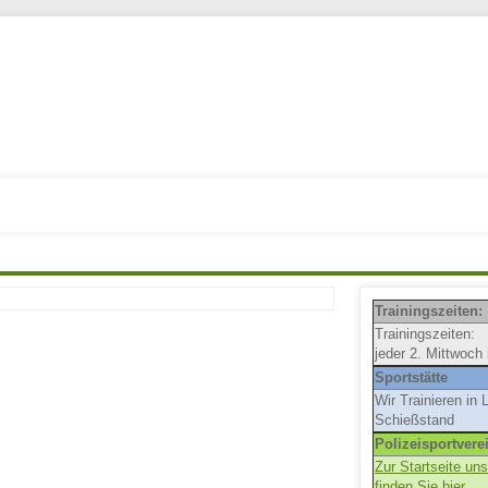
Trainingszeiten:
Trainingszeiten:
jeder 2. Mittwoch
Sportstätte
Wir Trainieren in
Schießstand
Polizeisportvere
Zur Startseite u
finden Sie hier.