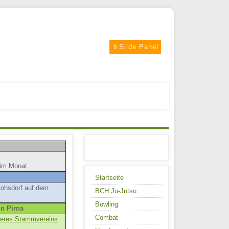
Slide Panel
 im Monat
Startseite
 Lohsdorf auf dem
BCH Ju-Jutsu
Bowling
in Pirna
Combat
nseres Stammvereins