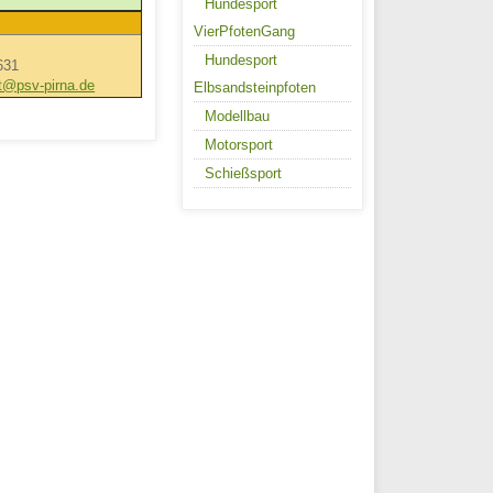
Hundesport
VierPfotenGang
Hundesport
631
t@psv-pirna.de
Elbsandsteinpfoten
Modellbau
Motorsport
Schießsport